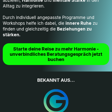
abzielen,
Harmonie
und
mentale
Stärke
in den
Alltag zu integrieren.
Durch individuell angepasste Programme und
Workshops helfe ich dabei, die
innere Ruhe
zu
finden und gleichzeitig die
Beziehungen zu
stärken.
Starte deine Reise zu mehr Harmonie -
unverbindliches Beratungsgespräch jetzt
buchen
BEKANNT AUS…