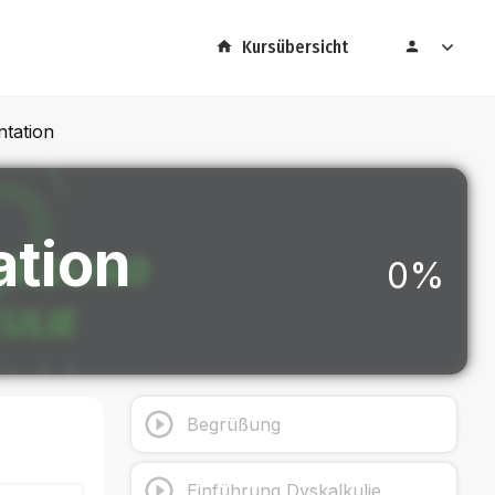
Kursübersicht
tation
tion
0%
Begrüßung
Einführung Dyskalkulie