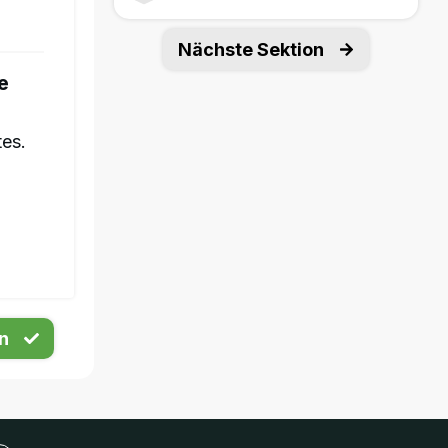
Nächste Sektion
e
tes.
n